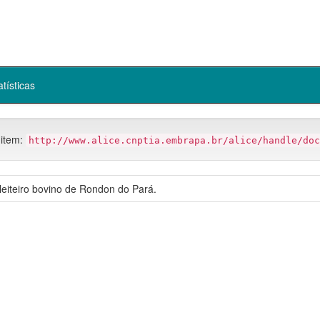
atísticas
 item:
http://www.alice.cnptia.embrapa.br/alice/handle/doc
leiteiro bovino de Rondon do Pará.