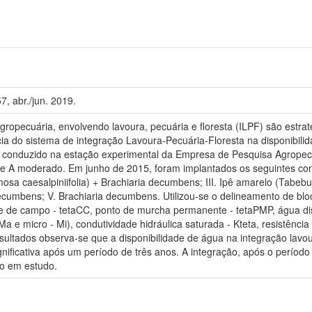
7, abr./jun. 2019.
ropecuária, envolvendo lavoura, pecuária e floresta (ILPF) são estra
ncia do sistema de integração Lavoura-Pecuária-Floresta na disponibi
i conduzido na estação experimental da Empresa de Pesquisa Agrope
e A moderado. Em junho de 2015, foram implantados os seguintes consórc
mosa caesalpiniifolia) + Brachiaria decumbens; III. Ipê amarelo (Tabeb
decumbens; V. Brachiaria decumbens. Utilizou-se o delineamento de bl
e de campo - tetaCC, ponto de murcha permanente - tetaPMP, água disp
 Ma e micro - Mi), condutividade hidráulica saturada - Kteta, resistênci
ultados observa-se que a disponibilidade de água na integração lavou
nificativa após um período de três anos. A integração, após o período
olo em estudo.