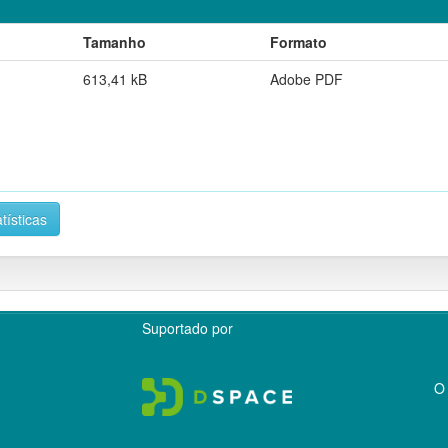
Tamanho
Formato
613,41 kB
Adobe PDF
tísticas
Suportado por
O 