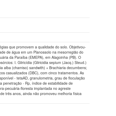
tégias que promovem a qualidade do solo. Objetivou-
lidade de água em um Planossolo na mesorregião do
cuária da Paraíba (EMEPA), em Alagoinha (PB). O
ios: I. Gliricídia (Gliricidia sepium (Jacq.) Steud.)
uia alba (chamiso) sandwith) + Brachiaria decumbens;
ocos casualizados (DBC), com cinco tratamentos. As
onível - tetaAD, granulometria, grau de floculação
a a penetração - Rp, índice de estabilidade de
ra-pecuária-floresta implantada no agreste
 de três anos, ainda não promoveu melhoria física