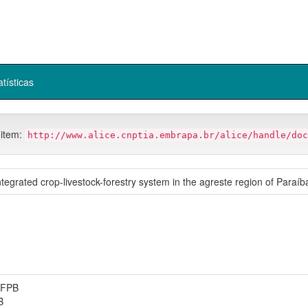
atísticas
 item:
http://www.alice.cnptia.embrapa.br/alice/handle/doc
ntegrated crop-livestock-forestry system in the agreste region of Paraíba
UFPB
B