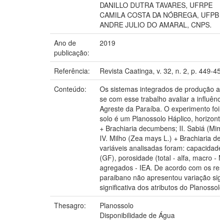
DANILLO DUTRA TAVARES, UFRPE
CAMILA COSTA DA NÓBREGA, UFPB
ANDRE JULIO DO AMARAL, CNPS.
Ano de
2019
publicação:
Referência:
Revista Caatinga, v. 32, n. 2, p. 449-45
Conteúdo:
Os sistemas integrados de produção ag
se com esse trabalho avaliar a influê
Agreste da Paraíba. O experimento fo
solo é um Planossolo Háplico, horizont
+ Brachiaria decumbens; II. Sabiá (Mi
IV. Milho (Zea mays L.) + Brachiaria 
variáveis analisadas foram: capacidad
(GF), porosidade (total - alfa, macro -
agregados - IEA. De acordo com os res
paraibano não apresentou variação sig
significativa dos atributos do Planoss
Thesagro:
Planossolo
Disponibilidade de Água