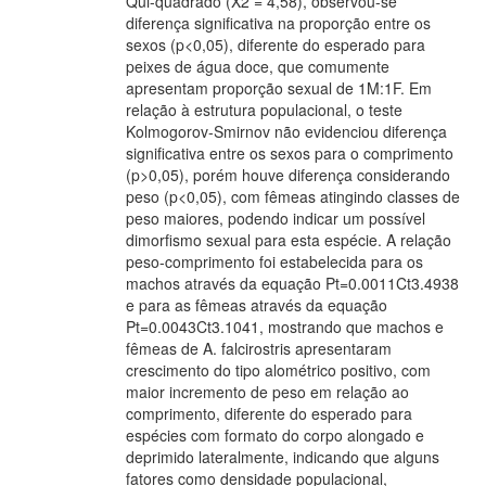
Qui-quadrado (X2 = 4,58), observou-se
diferença significativa na proporção entre os
sexos (p<0,05), diferente do esperado para
peixes de água doce, que comumente
apresentam proporção sexual de 1M:1F. Em
relação à estrutura populacional, o teste
Kolmogorov-Smirnov não evidenciou diferença
significativa entre os sexos para o comprimento
(p>0,05), porém houve diferença considerando
peso (p<0,05), com fêmeas atingindo classes de
peso maiores, podendo indicar um possível
dimorfismo sexual para esta espécie. A relação
peso-comprimento foi estabelecida para os
machos através da equação Pt=0.0011Ct3.4938
e para as fêmeas através da equação
Pt=0.0043Ct3.1041, mostrando que machos e
fêmeas de A. falcirostris apresentaram
crescimento do tipo alométrico positivo, com
maior incremento de peso em relação ao
comprimento, diferente do esperado para
espécies com formato do corpo alongado e
deprimido lateralmente, indicando que alguns
fatores como densidade populacional,