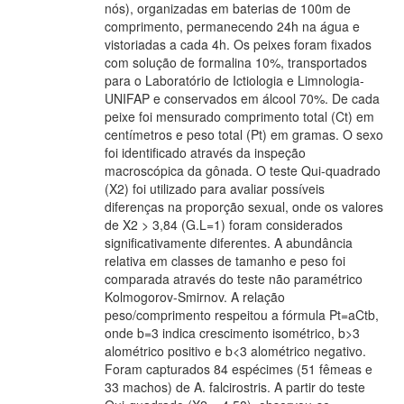
nós), organizadas em baterias de 100m de
comprimento, permanecendo 24h na água e
vistoriadas a cada 4h. Os peixes foram fixados
com solução de formalina 10%, transportados
para o Laboratório de Ictiologia e Limnologia-
UNIFAP e conservados em álcool 70%. De cada
peixe foi mensurado comprimento total (Ct) em
centímetros e peso total (Pt) em gramas. O sexo
foi identificado através da inspeção
macroscópica da gônada. O teste Qui-quadrado
(X2) foi utilizado para avaliar possíveis
diferenças na proporção sexual, onde os valores
de X2 > 3,84 (G.L=1) foram considerados
significativamente diferentes. A abundância
relativa em classes de tamanho e peso foi
comparada através do teste não paramétrico
Kolmogorov-Smirnov. A relação
peso/comprimento respeitou a fórmula Pt=aCtb,
onde b=3 indica crescimento isométrico, b>3
alométrico positivo e b<3 alométrico negativo.
Foram capturados 84 espécimes (51 fêmeas e
33 machos) de A. falcirostris. A partir do teste