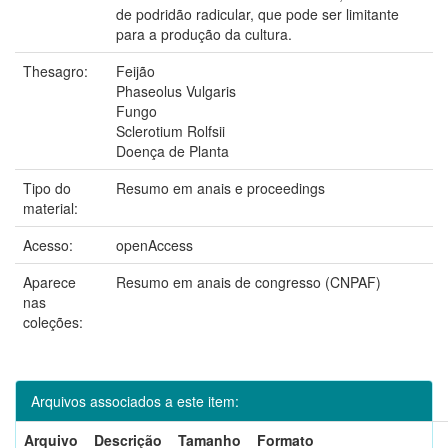
de podridão radicular, que pode ser limitante
para a produção da cultura.
Thesagro:
Feijão
Phaseolus Vulgaris
Fungo
Sclerotium Rolfsii
Doença de Planta
Tipo do
Resumo em anais e proceedings
material:
Acesso:
openAccess
Aparece
Resumo em anais de congresso (CNPAF)
nas
coleções:
Arquivos associados a este item:
Arquivo
Descrição
Tamanho
Formato