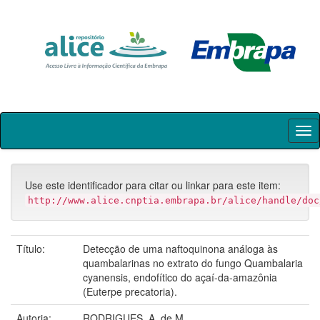
Skip
navigation
Use este identificador para citar ou linkar para este item:
http://www.alice.cnptia.embrapa.br/alice/handle/doc
Título:
Detecção de uma naftoquinona análoga às
quambalarinas no extrato do fungo Quambalaria
cyanensis, endofítico do açaí-da-amazônia
(Euterpe precatoria).
Autoria:
RODRIGUES, A. de M.