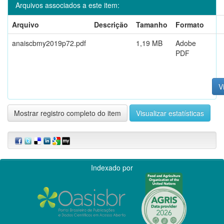
Arquivos associados a este item:
Arquivo
Descrição
Tamanho
Formato
anaiscbmy2019p72.pdf
1,19 MB
Adobe
PDF
V
Mostrar registro completo do item
Visualizar estatísticas
Indexado por