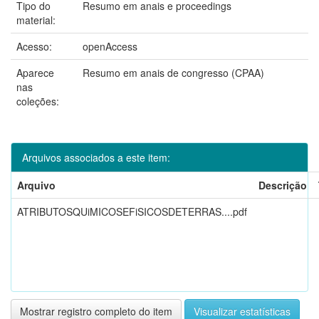
Tipo do
Resumo em anais e proceedings
material:
Acesso:
openAccess
Aparece
Resumo em anais de congresso (CPAA)
nas
coleções:
Arquivos associados a este item:
Arquivo
Descrição
ATRIBUTOSQUiMICOSEFiSICOSDETERRAS....pdf
Mostrar registro completo do item
Visualizar estatísticas