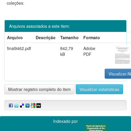
coleções:
Arquivos associados a este item:
Arquivo
Descrição
Tamanho
Formato
final9462.pdf
842,79
Adobe
kB
PDF
Visualizar/A
Mostrar registro completo do item
Visualizar estatísticas
Indexado por