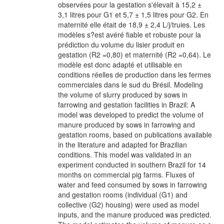
observées pour la gestation s'élevait à 15,2 ±
3,1 litres pour G1 et 5,7 ± 1,5 litres pour G2. En
maternité elle était de 18,9 ± 2,4 L/j/truies. Les
modèles s?est avéré fiable et robuste pour la
prédiction du volume du lisier produit en
gestation (R2 =0,80) et maternité (R2 =0,64). Le
modèle est donc adapté et utilisable en
conditions réelles de production dans les fermes
commerciales dans le sud du Brésil. Modeling
the volume of slurry produced by sows in
farrowing and gestation facilities in Brazil: A
model was developed to predict the volume of
manure produced by sows in farrowing and
gestation rooms, based on publications available
in the literature and adapted for Brazilian
conditions. This model was validated in an
experiment conducted in southern Brazil for 14
months on commercial pig farms. Fluxes of
water and feed consumed by sows in farrowing
and gestation rooms (individual (G1) and
collective (G2) housing) were used as model
inputs, and the manure produced was predicted.