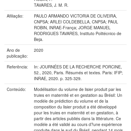
TAVARES, J. M. R.
Afiliação:
PAULO ARMANDO VICTORIA DE OLIVEIRA,
CNPSA; ARLEI COLDEBELLA, CNPSA; PAUL
ROBIN, INRAE-França; JORGE MANUEL
RODRIGUES TAVARES, Instituto Politécnico de
Beja.
Ano de
2020
publicação:
Referência:
In: JOURNÉES DE LA RECHERCHE PORCINE,
52., 2020, Paris. Résumés et textes. Paris: IFIP;
INRAE, 2020. p. 325-329.
Conteúdo:
Modélisation du volume de lisier produit par les
truies en maternité et en gestation au Brésil: Un
modèle de prédiction du volume et de la
composition du lisier produit a été développé
pour les truies en maternité et en gestation, à
partir des articles publiés dans la littérature. Ce
modèle a été validé au cours d?une expérience
conduite dans le sud du Brésil, pendant 14 mois,