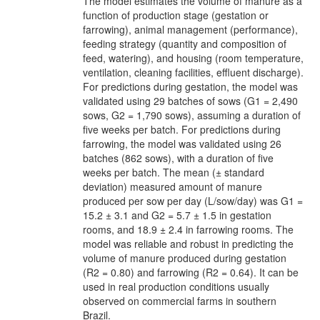
The model estimates the volume of manure as a
function of production stage (gestation or
farrowing), animal management (performance),
feeding strategy (quantity and composition of
feed, watering), and housing (room temperature,
ventilation, cleaning facilities, effluent discharge).
For predictions during gestation, the model was
validated using 29 batches of sows (G1 = 2,490
sows, G2 = 1,790 sows), assuming a duration of
five weeks per batch. For predictions during
farrowing, the model was validated using 26
batches (862 sows), with a duration of five
weeks per batch. The mean (± standard
deviation) measured amount of manure
produced per sow per day (L/sow/day) was G1 =
15.2 ± 3.1 and G2 = 5.7 ± 1.5 in gestation
rooms, and 18.9 ± 2.4 in farrowing rooms. The
model was reliable and robust in predicting the
volume of manure produced during gestation
(R2 = 0.80) and farrowing (R2 = 0.64). It can be
used in real production conditions usually
observed on commercial farms in southern
Brazil.