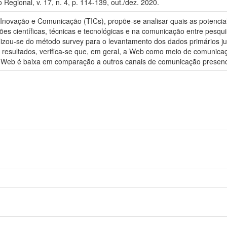
Regional, v. 17, n. 4, p. 114-139, out./dez. 2020.
novação e Comunicação (TICs), propõe-se analisar quais as potenciali
es científicas, técnicas e tecnológicas e na comunicação entre pesqu
tilizou-se do método survey para o levantamento dos dados primários j
os resultados, verifica-se que, em geral, a Web como meio de comunica
is Web é baixa em comparação a outros canais de comunicação presenc