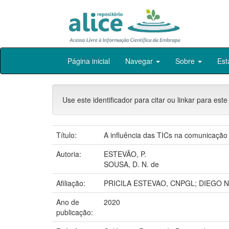
Skip
Página inicial
Navegar
Sobre
Est
navigation
Use este identificador para citar ou linkar para este
Título:
A influência das TICs na comunicação 
Autoria:
ESTEVÃO, P.
SOUSA, D. N. de
Afiliação:
PRICILA ESTEVAO, CNPGL; DIEGO 
Ano de
2020
publicação: