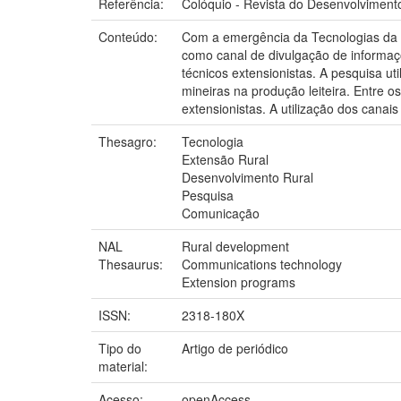
Referência:
Colóquio - Revista do Desenvolvimento 
Conteúdo:
Com a emergência da Tecnologias da I
como canal de divulgação de informaçõ
técnicos extensionistas. A pesquisa u
mineiras na produção leiteira. Entre 
extensionistas. A utilização dos cana
Thesagro:
Tecnologia
Extensão Rural
Desenvolvimento Rural
Pesquisa
Comunicação
NAL
Rural development
Thesaurus:
Communications technology
Extension programs
ISSN:
2318-180X
Tipo do
Artigo de periódico
material:
Acesso:
openAccess