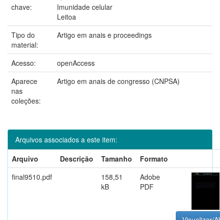
chave:
Imunidade celular
Leitoa
Tipo do
Artigo em anais e proceedings
material:
Acesso:
openAccess
Aparece
Artigo em anais de congresso (CNPSA)
nas
coleções:
Arquivos associados a este item:
Arquivo
Descrição
Tamanho
Formato
final9510.pdf
158,51
Adobe
kB
PDF
Visualizar/A