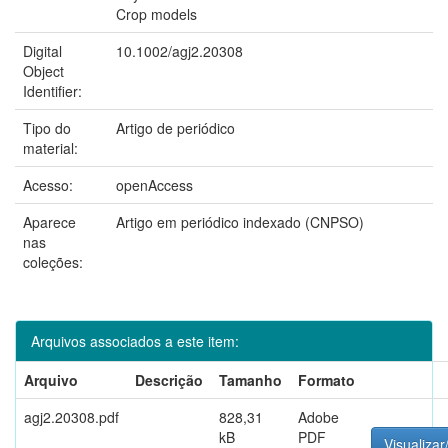
Crop models
Digital
10.1002/agj2.20308
Object
Identifier:
Tipo do
Artigo de periódico
material:
Acesso:
openAccess
Aparece
Artigo em periódico indexado (CNPSO)
nas
coleções:
Arquivos associados a este item:
Arquivo
Descrição
Tamanho
Formato
agj2.20308.pdf
828,31
Adobe
kB
PDF
Visualizar