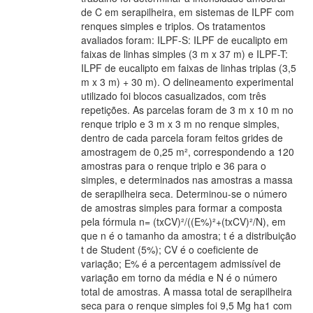
de C em serapilheira, em sistemas de ILPF com
renques simples e triplos. Os tratamentos
avaliados foram: ILPF-S: ILPF de eucalipto em
faixas de linhas simples (3 m x 37 m) e ILPF-T:
ILPF de eucalipto em faixas de linhas triplas (3,5
m x 3 m) + 30 m). O delineamento experimental
utilizado foi blocos casualizados, com três
repetições. As parcelas foram de 3 m x 10 m no
renque triplo e 3 m x 3 m no renque simples,
dentro de cada parcela foram feitos grides de
amostragem de 0,25 m², correspondendo a 120
amostras para o renque triplo e 36 para o
simples, e determinados nas amostras a massa
de serapilheira seca. Determinou-se o número
de amostras simples para formar a composta
pela fórmula n= (txCV)²/((E%)²+(txCV)²/N), em
que n é o tamanho da amostra; t é a distribuição
t de Student (5%); CV é o coeficiente de
variação; E% é a percentagem admissível de
variação em torno da média e N é o número
total de amostras. A massa total de serapilheira
seca para o renque simples foi 9,5 Mg ha1 com