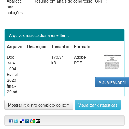
Aparece
Resumo em anais de congresso (CNPF)
nas
coleções:
Arquivos associados a este item:
Arquivo
Descrição
Tamanho
Formato
Doc-
170,34
Adobe
343-
kB
PDF
1904-
Evinci-
2020-
Visualizar/Abrir
final-
22.pdf
Mostrar registro completo do item
Visualizar estatísticas