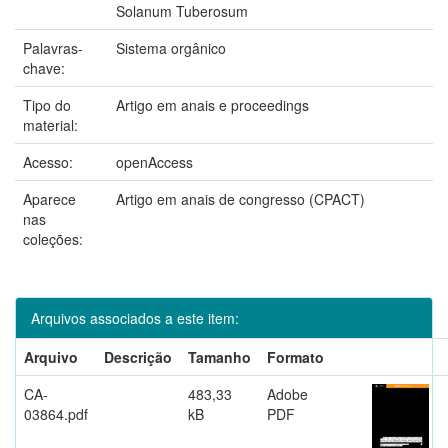
Solanum Tuberosum
Palavras-
Sistema orgânico
chave:
Tipo do
Artigo em anais e proceedings
material:
Acesso:
openAccess
Aparece
Artigo em anais de congresso (CPACT)
nas
coleções:
Arquivos associados a este item:
Arquivo
Descrição
Tamanho
Formato
CA-
483,33
Adobe
03864.pdf
kB
PDF