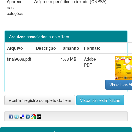
Aparece
Artigo em periódico indexado (CNPSA)
nas
coleções:
Arquivos associados a este item:
Arquivo
Descrição
Tamanho
Formato
final9668.pdf
1,68 MB
Adobe
PDF
Visualizar/A
Mostrar registro completo do item
Visualizar estatísticas