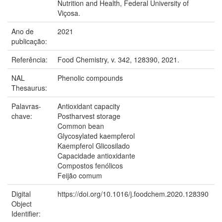
Nutrition and Health, Federal University of
Viçosa.
Ano de
2021
publicação:
Referência:
Food Chemistry, v. 342, 128390, 2021.
NAL
Phenolic compounds
Thesaurus:
Palavras-
Antioxidant capacity
chave:
Postharvest storage
Common bean
Glycosylated kaempferol
Kaempferol Glicosilado
Capacidade antioxidante
Compostos fenólicos
Feijão comum
Digital
https://doi.org/10.1016/j.foodchem.2020.128390
Object
Identifier: