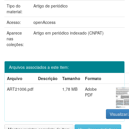
Tipo do
Artigo de periódico
material:
Acesso:
openAccess
Aparece
Artigo em periódico indexado (CNPAT)
nas
coleções:
Arquivos associados a este item:
Arquivo
Descrição
Tamanho
Formato
ART21006.pdf
1,78 MB
Adobe
PDF
Visualizar/