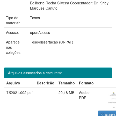
Edilberto Rocha Silveira Coorientador: Dr. Kirley
Marques Canuto
Tipo do
Teses
material:
Acesso:
openAccess
Aparece
Tese/dissertação (CNPAT)
nas
coleções:
Arquivos associados a este item:
Arquivo
Descrição
Tamanho
Formato
TS2021.002.pdf
20,18 MB
Adobe
PDF
Visualiza