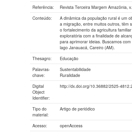
Referência:
Revista Terceira Margem Amazônia, v. 
Conteúdo:
A dinâmica da população rural é um o
a migração, entre muitos outros, têm 
o fortalecimento da agricultura famili
exploratória com a finalidade de alcan
para aprimorar ideias. Buscamos com e
lago Janauacá, Careiro (AM).
Thesagro:
Educação
Palavras-
Sustentabilidade
chave:
Ruralidade
Digital
http://dx.doi.org/10.36882/2525-4812
Object
Identifier:
Tipo do
Artigo de periódico
material:
Acesso:
openAccess