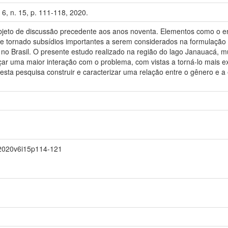
6, n. 15, p. 111-118, 2020.
bjeto de discussão precedente aos anos noventa. Elementos como o e
se tornado subsídios importantes a serem considerados na formulação 
ar no Brasil. O presente estudo realizado na região do lago Janauacá, mu
çar uma maior interação com o problema, com vistas a torná-lo mais expl
sta pesquisa construir e caracterizar uma relação entre o gênero e a e
.2020v6i15p114-121