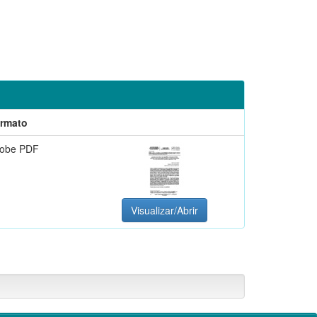
rmato
obe PDF
Visualizar/Abrir