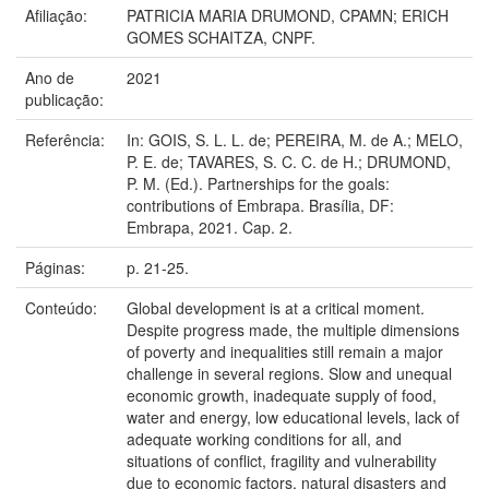
Afiliação:
PATRICIA MARIA DRUMOND, CPAMN; ERICH
GOMES SCHAITZA, CNPF.
Ano de
2021
publicação:
Referência:
In: GOIS, S. L. L. de; PEREIRA, M. de A.; MELO,
P. E. de; TAVARES, S. C. C. de H.; DRUMOND,
P. M. (Ed.). Partnerships for the goals:
contributions of Embrapa. Brasília, DF:
Embrapa, 2021. Cap. 2.
Páginas:
p. 21-25.
Conteúdo:
Global development is at a critical moment.
Despite progress made, the multiple dimensions
of poverty and inequalities still remain a major
challenge in several regions. Slow and unequal
economic growth, inadequate supply of food,
water and energy, low educational levels, lack of
adequate working conditions for all, and
situations of conflict, fragility and vulnerability
due to economic factors, natural disasters and