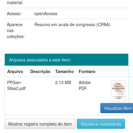
material:
Acesso:
openAccess
Aparece
Resumo em anais de congresso (CPAA)
nas
coleções:
Arquivos associados a este item:
Arquivo
Descrição
Tamanho
Formato
PPGan-
2,13 MB
Adobe
Silas2.pdf
PDF
Visualizar/Abrir
Mostrar registro completo do item
Visualizar estatísticas