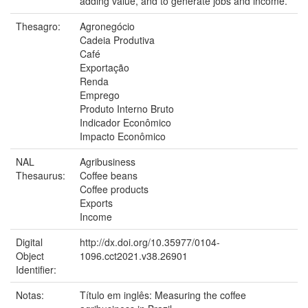
adding value, and to generate jobs and income.
Thesagro:
Agronegócio
Cadeia Produtiva
Café
Exportação
Renda
Emprego
Produto Interno Bruto
Indicador Econômico
Impacto Econômico
NAL
Agribusiness
Thesaurus:
Coffee beans
Coffee products
Exports
Income
Digital
http://dx.doi.org/10.35977/0104-
Object
1096.cct2021.v38.26901
Identifier:
Notas:
Título em inglês: Measuring the coffee