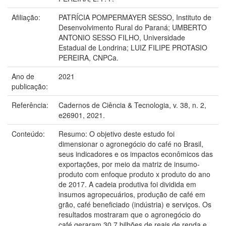
Afiliação:
PATRÍCIA POMPERMAYER SESSO, Instituto de
Desenvolvimento Rural do Paraná; UMBERTO
ANTONIO SESSO FILHO, Universidade
Estadual de Londrina; LUIZ FILIPE PROTASIO
PEREIRA, CNPCa.
Ano de
2021
publicação:
Referência:
Cadernos de Ciência & Tecnologia, v. 38, n. 2,
e26901, 2021.
Conteúdo:
Resumo: O objetivo deste estudo foi
dimensionar o agronegócio do café no Brasil,
seus indicadores e os impactos econômicos das
exportações, por meio da matriz de insumo-
produto com enfoque produto x produto do ano
de 2017. A cadeia produtiva foi dividida em
insumos agropecuários, produção de café em
grão, café beneficiado (indústria) e serviços. Os
resultados mostraram que o agronegócio do
café geraram 30,7 bilhões de reais de renda e