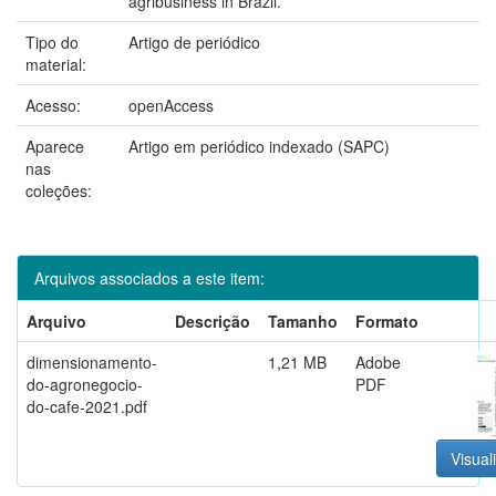
agribusiness in Brazil.
Tipo do
Artigo de periódico
material:
Acesso:
openAccess
Aparece
Artigo em periódico indexado (SAPC)
nas
coleções:
Arquivos associados a este item:
Arquivo
Descrição
Tamanho
Formato
dimensionamento-
1,21 MB
Adobe
do-agronegocio-
PDF
do-cafe-2021.pdf
Visual