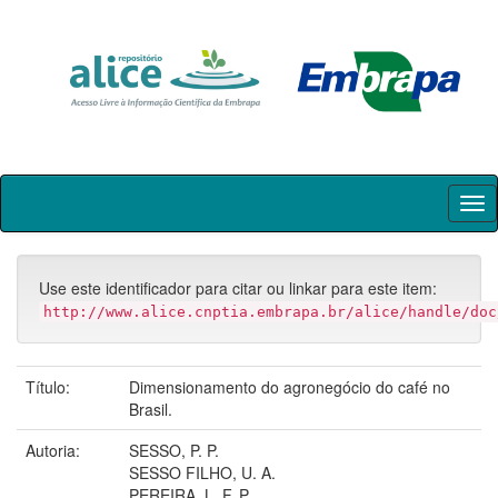
Skip
navigation
Use este identificador para citar ou linkar para este item:
http://www.alice.cnptia.embrapa.br/alice/handle/doc
Título:
Dimensionamento do agronegócio do café no
Brasil.
Autoria:
SESSO, P. P.
SESSO FILHO, U. A.
PEREIRA, L. F. P.