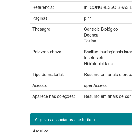
Referência:
In: CONGRESSO BRASILEIR
Páginas:
p.41
Thesagro:
Controle Biológico
Doença
Toxina
Palavras-chave:
Bacillus thuringiensis isra
Inseto vetor
Hidrofobicidade
Tipo do material:
Resumo em anais e proc
Acesso:
openAccess
Aparece nas coleções:
Resumo em anais de co
Arquivos associados a este item:
Arquivo