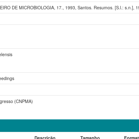
O DE MICROBIOLOGIA, 17., 1993, Santos. Resumos. [S.l.: s.n.], 1
elensis
eedings
ngresso (CNPMA)
Descrição
Tamanho
Forma