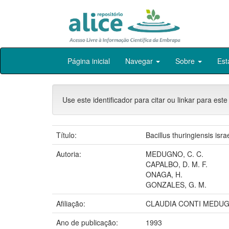
Skip
Página inicial
Navegar
Sobre
Est
navigation
Use este identificador para citar ou linkar para este
Título:
Bacillus thuringiensis isr
Autoria:
MEDUGNO, C. C.
CAPALBO, D. M. F.
ONAGA, H.
GONZALES, G. M.
Afiliação:
CLAUDIA CONTI MEDUG
Ano de publicação:
1993