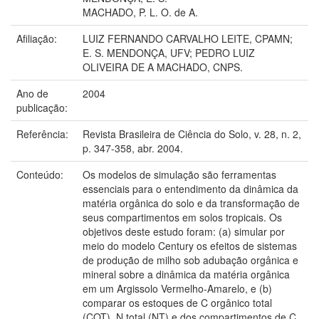
MACHADO, P. L. O. de A.
Afiliação:
LUIZ FERNANDO CARVALHO LEITE, CPAMN;
E. S. MENDONÇA, UFV; PEDRO LUIZ
OLIVEIRA DE A MACHADO, CNPS.
Ano de
2004
publicação:
Referência:
Revista Brasileira de Ciência do Solo, v. 28, n. 2,
p. 347-358, abr. 2004.
Conteúdo:
Os modelos de simulação são ferramentas
essenciais para o entendimento da dinâmica da
matéria orgânica do solo e da transformação de
seus compartimentos em solos tropicais. Os
objetivos deste estudo foram: (a) simular por
meio do modelo Century os efeitos de sistemas
de produção de milho sob adubação orgânica e
mineral sobre a dinâmica da matéria orgânica
em um Argissolo Vermelho-Amarelo, e (b)
comparar os estoques de C orgânico total
(COT), N total (NT) e dos compartimentos de C