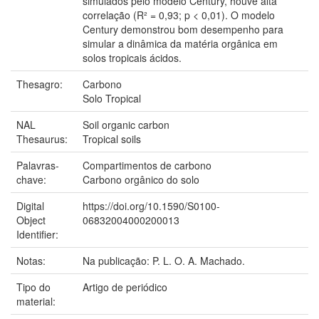
simulados pelo modelo Century, houve alta
correlação (R² = 0,93; p < 0,01). O modelo
Century demonstrou bom desempenho para
simular a dinâmica da matéria orgânica em
solos tropicais ácidos.
Thesagro:
Carbono
Solo Tropical
NAL
Soil organic carbon
Thesaurus:
Tropical soils
Palavras-
Compartimentos de carbono
chave:
Carbono orgânico do solo
Digital
https://doi.org/10.1590/S0100-
Object
06832004000200013
Identifier:
Notas:
Na publicação: P. L. O. A. Machado.
Tipo do
Artigo de periódico
material: