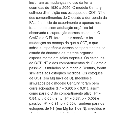
incluíram as mudanças no uso da terra
ocorridas de 1930 a 2050. O modelo Century
estimou diminuição nos estoques de COT, NT e
dos compartimentos de C desde a derrubada da
FA até o início do experimento e apenas nos
tratamentos com adubação orgânica foi
observada recuperação desses estoques. O
CmIC e o C FL foram mais sensíveis às
mudanças no manejo do que o COT, o que
indica a importância desses compartimentos no
estudo da dinâmica da matéria orgânica,
especialmente em solos tropicais. Os estoques
de COT, NT e dos compartimentos de C (lento e
passivo), simulados pelo modelo Century, foram
similares aos estoques medidos. Os estoques
de COT (em Mg ha-1 de C), medidos e
simulados pelo modelo Century, foram bem
correlacionados (R² = 0,93; p < 0,01), assim
como para o C do compartimento ativo (R² =
0,84; p < 0,05), lento (R² = 0,87; p < 0,05) e
passivo (R² = 0,91; p < 0,05). Também para os
estoques de NT (em Mg ha-1 de N), medidos e