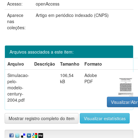
Acesso:
openAccess
Aparece
Artigo em periódico indexado (CNPS)
nas
coleções:
Arquivos associados a este item:
Arquivo
Descrição
Tamanho
Formato
Simulacao-
106,54
Adobe
pelo-
kB
PDF
modelo-
century-
2004.pdf
Visualizar/Abr
Mostrar registro completo do item
Visualizar estatísticas