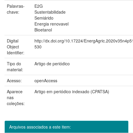
Palavras-
E2G
chave:
Sustentabilidade
Semiárido
Energia renovavel
Bioetanol
Digital
http://dx.doi.org/10.17224/EnergAgric.2020v35n4p5
Object
530
Identifier:
Tipo do
Artigo de periódico
material:
Acesso:
openAccess
Aparece
Artigo em periódico indexado (CPATSA)
nas
coleções:
Arquivos associados a este item: