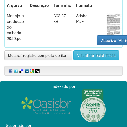
Arquivo
Descrição
Tamanho
Formato
Manejo-e-
663,67
Adobe
producao-
kB
PDF
de-
palhada-
2020.pdf
Visualizar/Abri
Mostrar registro completo do item
Visualizar estatísticas
Indexado por
Suportado por