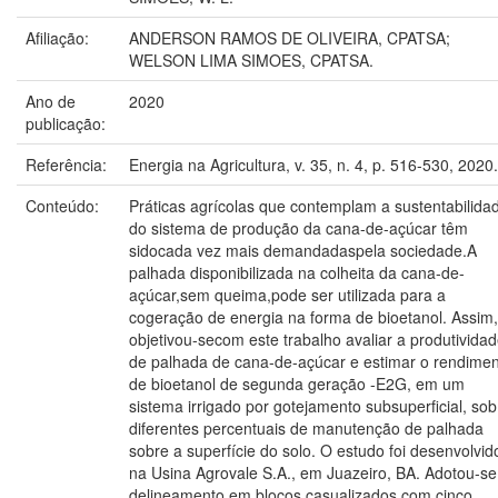
Afiliação:
ANDERSON RAMOS DE OLIVEIRA, CPATSA;
WELSON LIMA SIMOES, CPATSA.
Ano de
2020
publicação:
Referência:
Energia na Agricultura, v. 35, n. 4, p. 516-530, 2020.
Conteúdo:
Práticas agrícolas que contemplam a sustentabilida
do sistema de produção da cana-de-açúcar têm
sidocada vez mais demandadaspela sociedade.A
palhada disponibilizada na colheita da cana-de-
açúcar,sem queima,pode ser utilizada para a
cogeração de energia na forma de bioetanol. Assim,
objetivou-secom este trabalho avaliar a produtivida
de palhada de cana-de-açúcar e estimar o rendime
de bioetanol de segunda geração -E2G, em um
sistema irrigado por gotejamento subsuperficial, sob
diferentes percentuais de manutenção de palhada
sobre a superfície do solo. O estudo foi desenvolvid
na Usina Agrovale S.A., em Juazeiro, BA. Adotou-se
delineamento em blocos casualizados com cinco