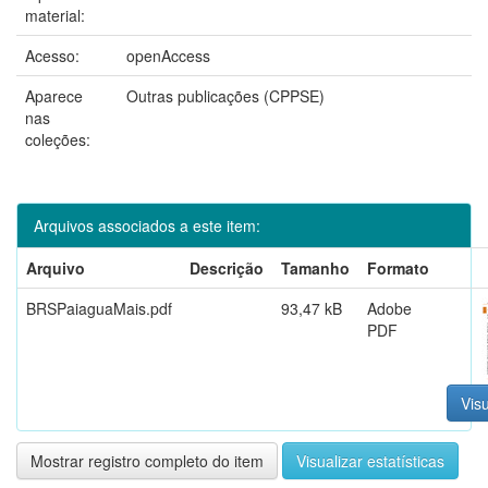
material:
Acesso:
openAccess
Aparece
Outras publicações (CPPSE)
nas
coleções:
Arquivos associados a este item:
Arquivo
Descrição
Tamanho
Formato
BRSPaiaguaMais.pdf
93,47 kB
Adobe
PDF
Visu
Mostrar registro completo do item
Visualizar estatísticas