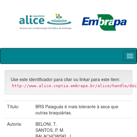
Skip
navigation
Use este identificador para citar ou linkar para este item:
http://www.alice.cnptia.embrapa.br/alice/handle/doc
Título:
BRS Paiaguás é mais tolerante à seca que
outras braquiárias.
Autoria:
BELONI, T.
SANTOS, P. M.
BALACHOWSKI, J.