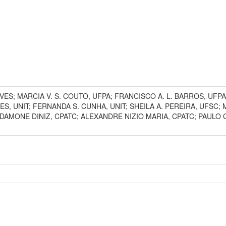
ALVES; MARCIA V. S. COUTO, UFPA; FRANCISCO A. L. BARROS, UF
ES, UNIT; FERNANDA S. CUNHA, UNIT; SHEILA A. PEREIRA, UFSC; 
AMONE DINIZ, CPATC; ALEXANDRE NIZIO MARIA, CPATC; PAULO