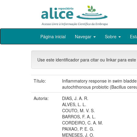
Skip
Página inicial
Navegar
Sobre
Est
navigation
Use este identificador para citar ou linkar para este
Título:
Inflammatory response in swim bladd
autochthonous probiotic (Bacillus cere
Autoria:
DIAS, J. A. R.
ALVES, L. L.
COUTO, M. V. S.
BARROS, F. A. L.
CORDEIRO, C. A. M.
PAIXAO, P. E. G.
MENESES, J. O.