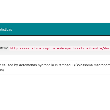
atísticas
 item:
http://www.alice.cnptia.embrapa.br/alice/handle/doc
er caused by Aeromonas hydrophila in tambaqui (Colossoma macropom
us).