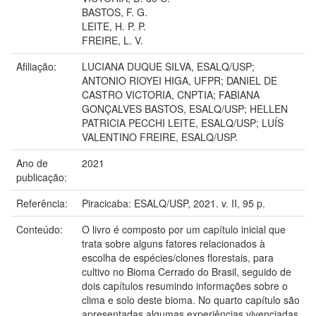
BASTOS, F. G.
LEITE, H. P. P.
FREIRE, L. V.
Afiliação:
LUCIANA DUQUE SILVA, ESALQ/USP;
ANTONIO RIOYEI HIGA, UFPR; DANIEL DE
CASTRO VICTORIA, CNPTIA; FABIANA
GONÇALVES BASTOS, ESALQ/USP; HELLEN
PATRICIA PECCHI LEITE, ESALQ/USP; LUÍS
VALENTINO FREIRE, ESALQ/USP.
Ano de
2021
publicação:
Referência:
Piracicaba: ESALQ/USP, 2021. v. II, 95 p.
Conteúdo:
O livro é composto por um capítulo inicial que
trata sobre alguns fatores relacionados à
escolha de espécies/clones florestais, para
cultivo no Bioma Cerrado do Brasil, seguido de
dois capítulos resumindo informações sobre o
clima e solo deste bioma. No quarto capítulo são
apresentadas algumas experiências vivenciadas