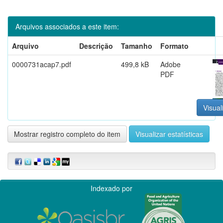
Arquivos associados a este item:
Arquivo
Descrição
Tamanho
Formato
0000731acap7.pdf
499,8 kB
Adobe
PDF
Visual
Mostrar registro completo do item
Visualizar estatísticas
Indexado por