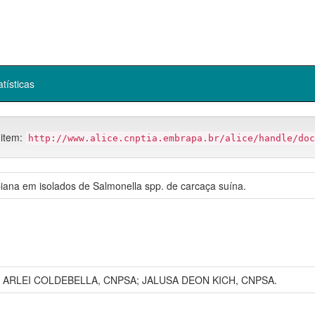
atísticas
 item:
http://www.alice.cnptia.embrapa.br/alice/handle/doc
biana em isolados de Salmonella spp. de carcaça suína.
S; ARLEI COLDEBELLA, CNPSA; JALUSA DEON KICH, CNPSA.