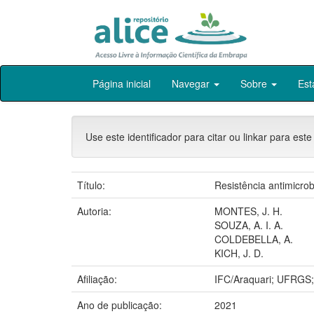
Skip
Página inicial
Navegar
Sobre
Est
navigation
Use este identificador para citar ou linkar para este
Título:
Resistência antimicro
Autoria:
MONTES, J. H.
SOUZA, A. I. A.
COLDEBELLA, A.
KICH, J. D.
Afiliação:
IFC/Araquari; UFRG
Ano de publicação:
2021