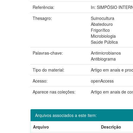
Referência:
In: SIMPÓSIO INTERNA
Thesagro:
Suinocultura
Abatedouro
Frigorífico
Microbiologia
Saúde Pública
Palavras-chave:
Antimicrobianos
Antibiograma
Tipo do material:
Artigo em anais e pro
Acesso:
openAccess
Aparece nas coleções:
Artigo em anais de c
Arquivos associados a este item:
Arquivo
Descrição