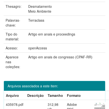
Thesagro:
Desmatamento
Meio Ambiente
Palavras-
Terraclass
chave:
Tipo do
Artigo em anais e proceedings
material:
Acesso:
openAccess
Aparece
Artigo em anais de congresso (CPAF-RR)
nas
coleções:
Arquivos associados a este item:
Arquivo
Descrição
Tamanho
Formato
435978.pdf
312,98
Adobe