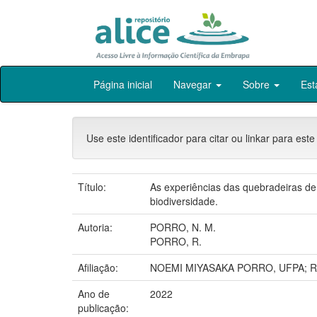
Skip
Página inicial
Navegar
Sobre
Est
navigation
Use este identificador para citar ou linkar para este
Título:
As experiências das quebradeiras de
biodiversidade.
Autoria:
PORRO, N. M.
PORRO, R.
Afiliação:
NOEMI MIYASAKA PORRO, UFPA; 
Ano de
2022
publicação: