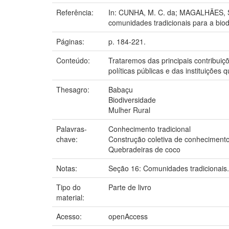
Referência:
In: CUNHA, M. C. da; MAGALHÃES, S. B
comunidades tradicionais para a bio
Páginas:
p. 184-221.
Conteúdo:
Trataremos das principais contribu
políticas públicas e das instituições 
Thesagro:
Babaçu
Biodiversidade
Mulher Rural
Palavras-
Conhecimento tradicional
chave:
Construção coletiva de conheciment
Quebradeiras de coco
Notas:
Seção 16: Comunidades tradicionais.
Tipo do
Parte de livro
material:
Acesso:
openAccess