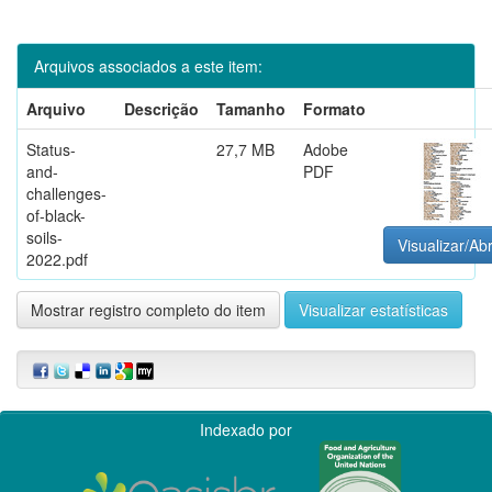
Arquivos associados a este item:
Arquivo
Descrição
Tamanho
Formato
Status-
27,7 MB
Adobe
and-
PDF
challenges-
of-black-
soils-
Visualizar/Abr
2022.pdf
Mostrar registro completo do item
Visualizar estatísticas
Indexado por