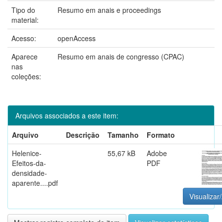
Tipo do
Resumo em anais e proceedings
material:
Acesso:
openAccess
Aparece
Resumo em anais de congresso (CPAC)
nas
coleções:
Arquivos associados a este item:
Arquivo
Descrição
Tamanho
Formato
Helenice-
55,67 kB
Adobe
Efeitos-da-
PDF
densidade-
aparente....pdf
Visualizar/