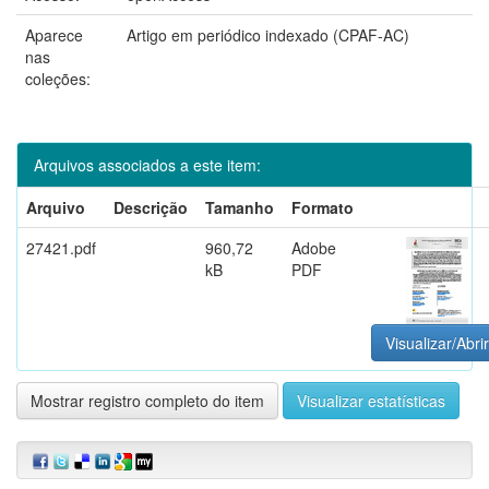
Aparece
Artigo em periódico indexado (CPAF-AC)
nas
coleções:
Arquivos associados a este item:
Arquivo
Descrição
Tamanho
Formato
27421.pdf
960,72
Adobe
kB
PDF
Visualizar/Abrir
Mostrar registro completo do item
Visualizar estatísticas