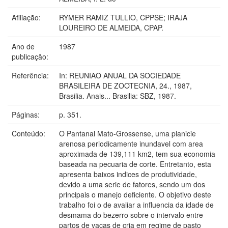
Afiliação:
RYMER RAMIZ TULLIO, CPPSE; IRAJA
LOUREIRO DE ALMEIDA, CPAP.
Ano de
1987
publicação:
Referência:
In: REUNIAO ANUAL DA SOCIEDADE
BRASILEIRA DE ZOOTECNIA, 24., 1987,
Brasilia. Anais... Brasilia: SBZ, 1987.
Páginas:
p. 351.
Conteúdo:
O Pantanal Mato-Grossense, uma planicie
arenosa periodicamente inundavel com area
aproximada de 139,111 km2, tem sua economia
baseada na pecuaria de corte. Entretanto, esta
apresenta baixos indices de produtividade,
devido a uma serie de fatores, sendo um dos
principais o manejo deficiente. O objetivo deste
trabalho foi o de avaliar a influencia da idade de
desmama do bezerro sobre o intervalo entre
partos de vacas de cria em regime de pasto