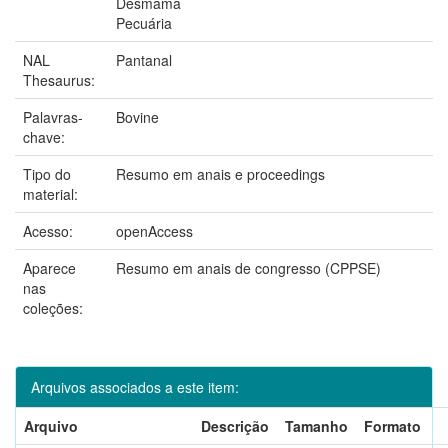
Desmama
Pecuária
NAL
Pantanal
Thesaurus:
Palavras-
Bovine
chave:
Tipo do
Resumo em anais e proceedings
material:
Acesso:
openAccess
Aparece
Resumo em anais de congresso (CPPSE)
nas
coleções:
Arquivos associados a este item:
Arquivo
Descrição
Tamanho
Formato