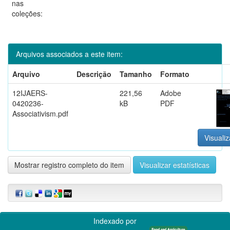
nas
coleções:
Arquivos associados a este item:
Arquivo
Descrição
Tamanho
Formato
12IJAERS-
221,56
Adobe
0420236-
kB
PDF
Associativism.pdf
Visualiz
Mostrar registro completo do item
Visualizar estatísticas
Indexado por