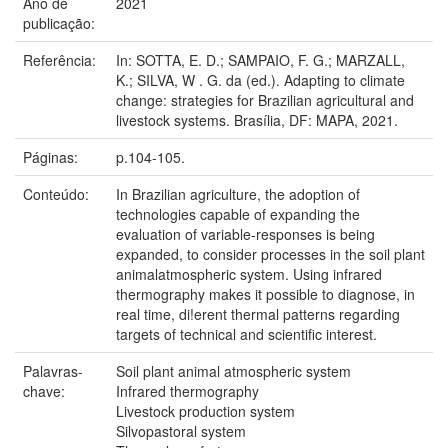
Ano de
2021
publicação:
Referência:
In: SOTTA, E. D.; SAMPAIO, F. G.; MARZALL,
K.; SILVA, W . G. da (ed.). Adapting to climate
change: strategies for Brazilian agricultural and
livestock systems. Brasília, DF: MAPA, 2021.
Páginas:
p.104-105.
Conteúdo:
In Brazilian agriculture, the adoption of
technologies capable of expanding the
evaluation of variable-responses is being
expanded, to consider processes in the soil plant
animalatmospheric system. Using infrared
thermography makes it possible to diagnose, in
real time, di!erent thermal patterns regarding
targets of technical and scientific interest.
Palavras-
Soil plant animal atmospheric system
chave:
Infrared thermography
Livestock production system
Silvopastoral system