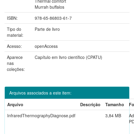
Thermal comfort
Murrah buffalos
ISBN:
978-65-86803-61-7
Tipo do
Parte de livro
material:
Acesso:
openAccess
Aparece
Capítulo em livro científico (CPATU)
nas
coleções:
Arquivos associados a este item:
Arquivo
Descrição
Tamanho
Fo
InfraredThermographyDiagnose.pdf
3,84 MB
Ad
P