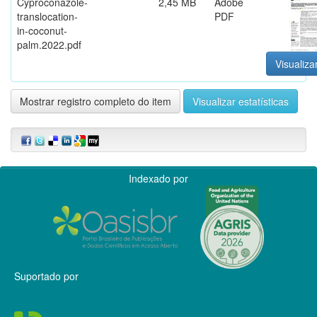
Cyproconazole-
2,45 MB
Adobe
translocation-
PDF
in-coconut-
palm.2022.pdf
Visualiza
Mostrar registro completo do item
Visualizar estatísticas
Indexado por
Suportado por