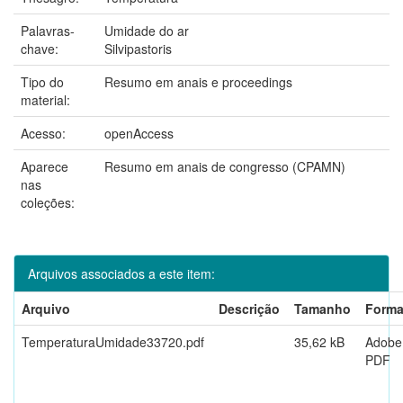
Palavras-
Umidade do ar
chave:
Silvipastoris
Tipo do
Resumo em anais e proceedings
material:
Acesso:
openAccess
Aparece
Resumo em anais de congresso (CPAMN)
nas
coleções:
Arquivos associados a este item:
Arquivo
Descrição
Tamanho
Forma
TemperaturaUmidade33720.pdf
35,62 kB
Adobe
PDF