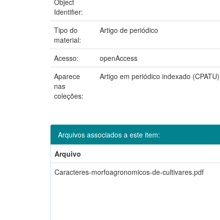
Object
Identifier:
Tipo do
Artigo de periódico
material:
Acesso:
openAccess
Aparece
Artigo em periódico indexado (CPATU)
nas
coleções:
Arquivos associados a este item:
Arquivo
Caracteres-morfoagronomicos-de-cultivares.pdf