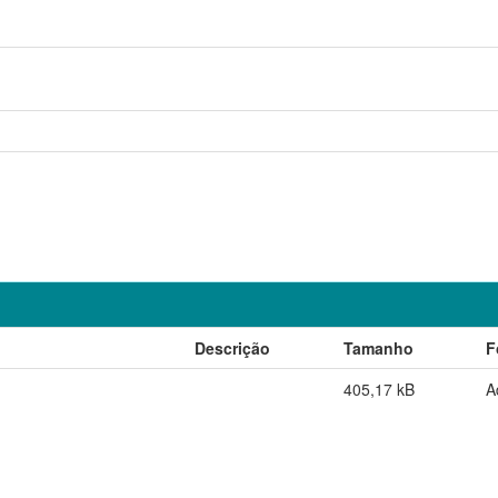
Descrição
Tamanho
F
405,17 kB
A