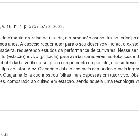
 v. 16, n. 7, p. 5757-5772, 2023.
 de pimenta-do-reino no mundo, e a produção concentra-se, principal
os anos. A espécie requer tutor para o seu desenvolvimento, e existe a
madeira, requerendo estudos da performance de cultivares. Nesse sent
rto (estacão) e vivo (gliricídia) para avaliar caracteres morfológicos
obabilidade, verificou-se que o comprimento do pecíolo, o peso fresco
o tipo de tutor. A cv. Clonada exibiu folhas mais compridas e mais larg
v. Guajarina foi a que mostrou folhas mais espessas em tutor vivo. Obse
ares, comparado ao cultivo em estacão, sendo aquela uma tecnologia 
7-033