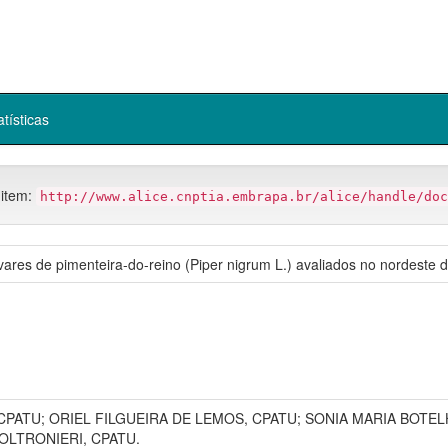
atísticas
 item:
http://www.alice.cnptia.embrapa.br/alice/handle/doc
ares de pimenteira-do-reino (Piper nigrum L.) avaliados no nordeste 
PATU; ORIEL FILGUEIRA DE LEMOS, CPATU; SONIA MARIA BOTE
OLTRONIERI, CPATU.