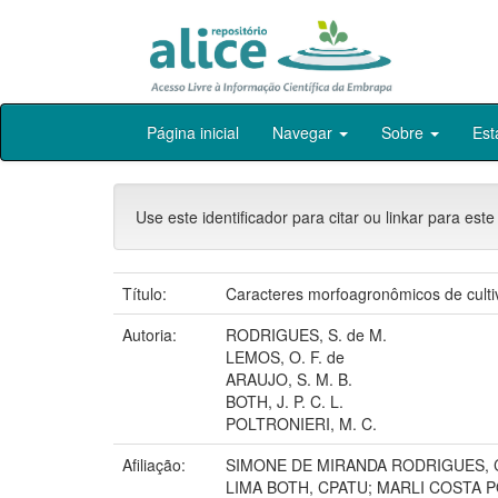
Skip
Página inicial
Navegar
Sobre
Est
navigation
Use este identificador para citar ou linkar para este
Título:
Caracteres morfoagronômicos de cultiv
Autoria:
RODRIGUES, S. de M.
LEMOS, O. F. de
ARAUJO, S. M. B.
BOTH, J. P. C. L.
POLTRONIERI, M. C.
Afiliação:
SIMONE DE MIRANDA RODRIGUES, C
LIMA BOTH, CPATU; MARLI COSTA P