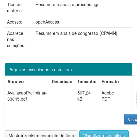
Tipo do
Resumo em anais e proceedings
material:
Acesso:
openAccess
Aparece
Resumo em anais de congresso (CPAMN)
nas
coleções:
Arquivos associados a este item:
Arquivo
Descrição
Tamanho
Formato
AvaliacaoPreliminar-
507,24
Adobe
33845.pdf
kB
PDF
Visua
Mostrar registro completo do item
Visualizar estatísticas