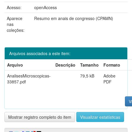
Acesso:
openAccess
Aparece
Resumo em anais de congresso (CPAMN)
nas
coleções:
Arquivos associados a este item:
Arquivo
Descrição
Tamanho
Formato
AnalisesMicroscopicas-
79,5 kB
Adobe
33857.pdf
PDF
V
Mostrar registro completo do item
Visualizar estatísticas