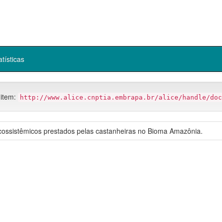
atísticas
 item:
http://www.alice.cnptia.embrapa.br/alice/handle/doc
ecossistêmicos prestados pelas castanheiras no Bioma Amazônia.