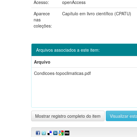
Acesso:
openAccess
Aparece
Capítulo em livro científico (CPATU)
nas
coleções:
Arquivos associados a este item:
Arquivo
Condicoes-topoclimaticas.pdf
Mostrar registro completo do item
Visualizar esta