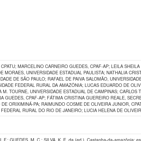
PATU; MARCELINO CARNEIRO GUEDES, CPAF-AP; LEILA SHEILA 
DE MORAES, UNIVERSIDADE ESTADUAL PAULISTA; NATHALIA CRIS
DADE DE SÃO PAULO; RAFAEL DE PAIVA SALOMÃO, UNIVERSIDAD
DADE FEDERAL RURAL DA AMAZÔNIA; LUCAS EDUARDO DE OLIVE
A M. TOURNE, UNIVERSIDADE ESTADUAL DE CAMPINAS; CARLOS 
IRA GUEDES, CPAF-AP; FÁTIMA CRISTINA GUEREIRO REALE, SEC
DE ORIXIMINÁ-PA; RAIMUNDO COSME DE OLIVEIRA JUNIOR, CPAT
FEDERAL RURAL DO RIO DE JANEIRO; LUCIA HELENA DE OLIVEIRA 
F.; GUEDES, M. C.; SILVA, K. E. da (ed.). Castanha-da-amazônia: estu