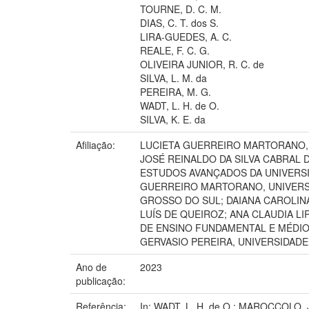
TOURNE, D. C. M.
DIAS, C. T. dos S.
LIRA-GUEDES, A. C.
REALE, F. C. G.
OLIVEIRA JUNIOR, R. C. de
SILVA, L. M. da
PEREIRA, M. G.
WADT, L. H. de O.
SILVA, K. E. da
Afiliação:
LUCIETA GUERREIRO MARTORANO, C
JOSÉ REINALDO DA SILVA CABRAL 
ESTUDOS AVANÇADOS DA UNIVERSI
GUERREIRO MARTORANO, UNIVERSI
GROSSO DO SUL; DAIANA CAROLIN
LUÍS DE QUEIROZ; ANA CLAUDIA L
DE ENSINO FUNDAMENTAL E MÉDIO 
GERVASIO PEREIRA, UNIVERSIDADE 
Ano de
2023
publicação:
Referência:
In: WADT, L. H. de O.; MAROCCOLO, J. 