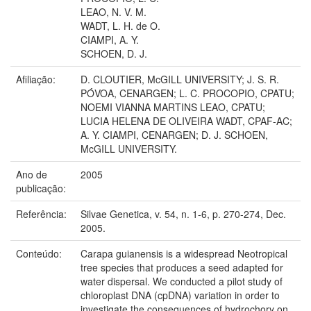
LEAO, N. V. M.
WADT, L. H. de O.
CIAMPI, A. Y.
SCHOEN, D. J.
Afiliação:
D. CLOUTIER, McGILL UNIVERSITY; J. S. R.
PÓVOA, CENARGEN; L. C. PROCOPIO, CPATU;
NOEMI VIANNA MARTINS LEAO, CPATU;
LUCIA HELENA DE OLIVEIRA WADT, CPAF-AC;
A. Y. CIAMPI, CENARGEN; D. J. SCHOEN,
McGILL UNIVERSITY.
Ano de
2005
publicação:
Referência:
Silvae Genetica, v. 54, n. 1-6, p. 270-274, Dec.
2005.
Conteúdo:
Carapa guianensis is a widespread Neotropical
tree species that produces a seed adapted for
water dispersal. We conducted a pilot study of
chloroplast DNA (cpDNA) variation in order to
investigate the consequences of hydrochory on