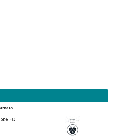
ormato
dobe PDF