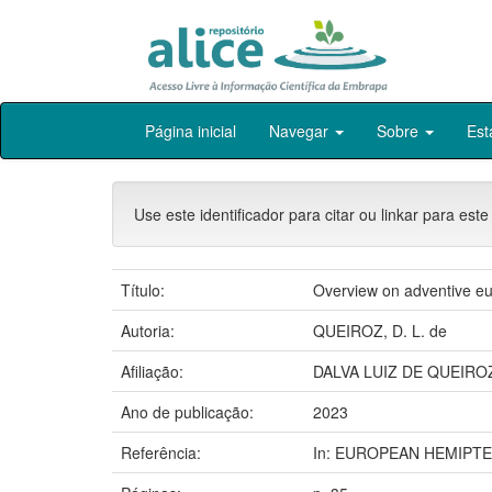
Skip
Página inicial
Navegar
Sobre
Est
navigation
Use este identificador para citar ou linkar para este
Título:
Overview on adventive euca
Autoria:
QUEIROZ, D. L. de
Afiliação:
DALVA LUIZ DE QUEIROZ
Ano de publicação:
2023
Referência:
In: EUROPEAN HEMIPTERA 