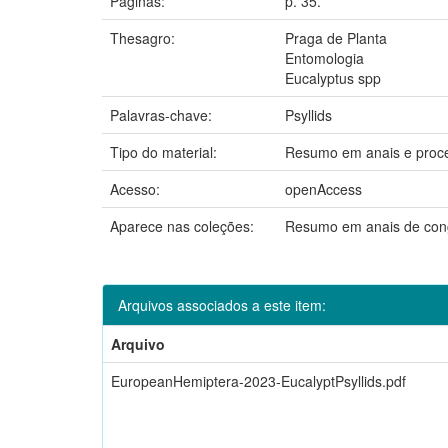
Páginas:
p. 35.
Thesagro:
Praga de Planta
Entomologia
Eucalyptus spp
Palavras-chave:
Psyllids
Tipo do material:
Resumo em anais e proc
Acesso:
openAccess
Aparece nas coleções:
Resumo em anais de con
Arquivos associados a este item:
Arquivo
EuropeanHemiptera-2023-EucalyptPsyllids.pdf