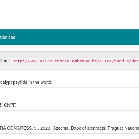
atísticas
 item:
http://www.alice.cnptia.embrapa.br/alice/handle/doc
lypt psyllids in the world.
, CNPF.
CONGRESS, 9., 2023, Czechia. Book of abstracts. Prague: National