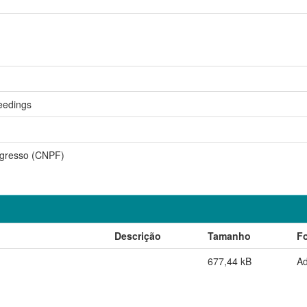
eedings
gresso (CNPF)
Descrição
Tamanho
F
677,44 kB
A