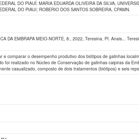
ERAL DO PIAUÍ; MARIA EDUARDA OLIVEIRA DA SILVA, UNIVERSID
FEDERAL DO PIAUí; ROBERIO DOS SANTOS SOBREIRA, CPAMN.
 DA EMBRAPA MEIO-NORTE, 8., 2022, Teresina, PI. Anais... Teresin
liar e comparar o desempenho produtivo dos biótipos de galinhas loc
studo foi realizado no Núcleo de Conservação de galinhas caipiras da E
mente casualizado, composto de dois tratamentos (biótipos) e seis rep