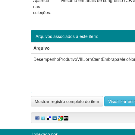
Aparece
Resumo em anais de congresso (CP
nas
coleções:
Arquivos associados a este item:
Arquivo
DesempenhoProdutivoVIIIJornCientEmbrapaMeioNor
Mostrar registro completo do item
Visualizar esta
Indexado por