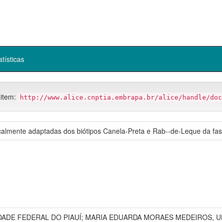
atísticas
 item:
http://www.alice.cnptia.embrapa.br/alice/handle/doc
lmente adaptadas dos biótipos Canela-Preta e Rab--de-Leque da fase 
DADE FEDERAL DO PIAUÍ; MARIA EDUARDA MORAES MEDEIROS, U