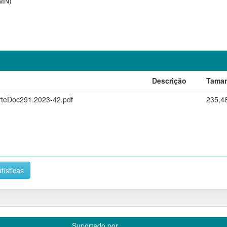
AMN)
Descrição
Tama
teDoc291.2023-42.pdf
235,4
tísticas
Suportado por