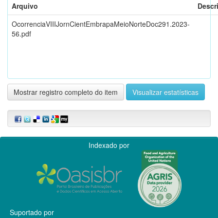
Arquivo
Descr
OcorrenciaVIIIJornCientEmbrapaMeioNorteDoc291.2023-
56.pdf
Mostrar registro completo do item
Visualizar estatísticas
Indexado por
Suportado por