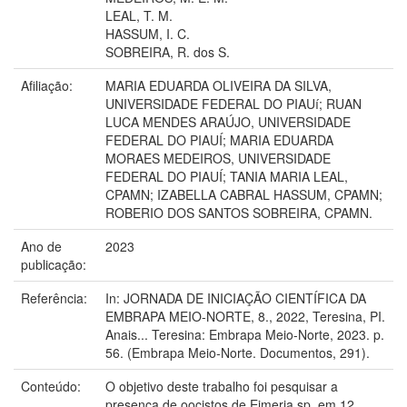
LEAL, T. M.
HASSUM, I. C.
SOBREIRA, R. dos S.
Afiliação:
MARIA EDUARDA OLIVEIRA DA SILVA,
UNIVERSIDADE FEDERAL DO PIAUí; RUAN
LUCA MENDES ARAÚJO, UNIVERSIDADE
FEDERAL DO PIAUÍ; MARIA EDUARDA
MORAES MEDEIROS, UNIVERSIDADE
FEDERAL DO PIAUÍ; TANIA MARIA LEAL,
CPAMN; IZABELLA CABRAL HASSUM, CPAMN;
ROBERIO DOS SANTOS SOBREIRA, CPAMN.
Ano de
2023
publicação:
Referência:
In: JORNADA DE INICIAÇÃO CIENTÍFICA DA
EMBRAPA MEIO-NORTE, 8., 2022, Teresina, PI.
Anais... Teresina: Embrapa Meio-Norte, 2023. p.
56. (Embrapa Meio-Norte. Documentos, 291).
Conteúdo:
O objetivo deste trabalho foi pesquisar a
presença de oocistos de Eimeria sp. em 12