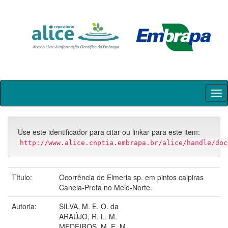
Skip
navigation
Use este identificador para citar ou linkar para este item:
http://www.alice.cnptia.embrapa.br/alice/handle/doc
Título:
Ocorrência de Eimeria sp. em pintos caipiras
Canela-Preta no Meio-Norte.
Autoria:
SILVA, M. E. O. da
ARAÚJO, R. L. M.
MEDEIROS, M. E. M.