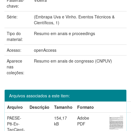
chave:
Série:
(Embrapa Uva e Vinho. Eventos Técnicos &
Científicos, 1)
Tipo do
Resumo em anais e proceedings
material:
Acesso:
openAccess
Aparece
Resumo em anais de congresso (CNPUV)
nas
coleções:
Arquivos associados a este item:
Arquivo
Descrição
Tamanho
Formato
PAESE-
154,17
Adobe
P8-Ev-
kB
PDF
TecCient-