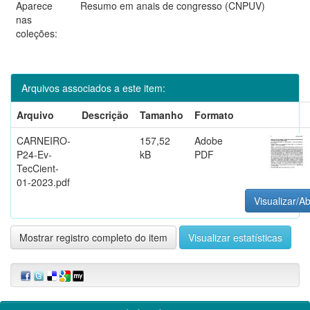
Aparece
Resumo em anais de congresso (CNPUV)
nas
coleções:
Arquivos associados a este item:
Arquivo
Descrição
Tamanho
Formato
CARNEIRO-
157,52
Adobe
P24-Ev-
kB
PDF
TecCient-
01-2023.pdf
Visualizar/Ab
Mostrar registro completo do item
Visualizar estatísticas