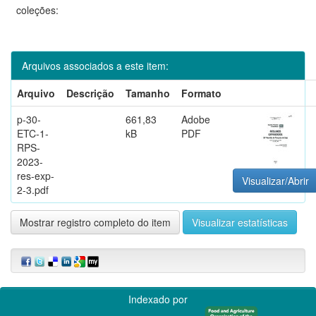
coleções:
Arquivos associados a este item:
Arquivo
Descrição
Tamanho
Formato
p-30-
661,83
Adobe
ETC-1-
kB
PDF
RPS-
2023-
res-exp-
Visualizar/Abrir
2-3.pdf
Mostrar registro completo do item
Visualizar estatísticas
Indexado por