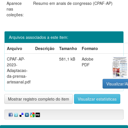
Aparece
Resumo em anais de congresso (CPAF-AP)
nas
coleções:
Arquivos associados a este item:
Arquivo
Descrição
Tamanho
Formato
CPAF-AP-
581,1 kB
Adobe
2023-
PDF
Adaptacao-
da-prensa-
artesanal.pdf
Visualizar/A
Mostrar registro completo do item
Visualizar estatísticas