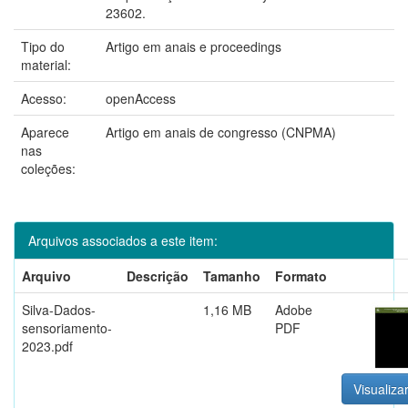
23602.
Tipo do
Artigo em anais e proceedings
material:
Acesso:
openAccess
Aparece
Artigo em anais de congresso (CNPMA)
nas
coleções:
Arquivos associados a este item:
Arquivo
Descrição
Tamanho
Formato
Silva-Dados-
1,16 MB
Adobe
sensoriamento-
PDF
2023.pdf
Visualizar